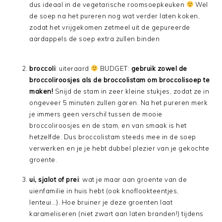
dus ideaal in de vegetarische roomsoepkeuken
Wel
de soep na het pureren nog wat verder laten koken,
zodat het vrijgekomen zetmeel uit de gepureerde
aardappels de soep extra zullen binden
broccoli
: uiteraard
BUDGET:
gebruik zowel de
broccoliroosjes als de broccolistam om broccolisoep te
maken!
Snijd de stam in zeer kleine stukjes, zodat ze in
ongeveer 5 minuten zullen garen. Na het pureren merk
je immers geen verschil tussen de mooie
broccoliroosjes en de stam, en van smaak is het
hetzelfde. Dus broccolistam steeds mee in de soep
verwerken en je je hebt dubbel plezier van je gekochte
groente.
ui, sjalot of prei
: wat je maar aan groente van de
uienfamilie in huis hebt (ook knoflookteentjes,
lenteui…). Hoe bruiner je deze groenten laat
karameliseren (niet zwart aan laten branden!) tijdens