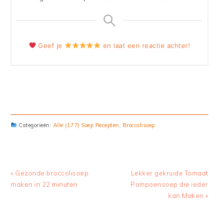
Geef je
en laat een reactie achter!
Categorieën:
Alle (177) Soep Recepten
,
Broccolisoep
Previous
« Gezonde broccolisoep
Next
Lekker gekruide Tomaat
Post:
maken in 22 minuten
Pompoensoep die ieder
Post:
kan Maken »