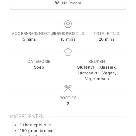
Pin Recept
VOORBEREIDINGSTIJD
BEREIDINGSTIJD
TOTALE TIJD
minutes
minutes
minutes
5
mins
15
mins
20
mins
CATEGORIE
KEUKEN
Soep
Glutenvrij, Klassiek,
Lactosevrij, Vegan,
Vegetarisch
PORTIES
2
INGREDIËNTEN
1
theelepel
olie
150
gram
broccoli