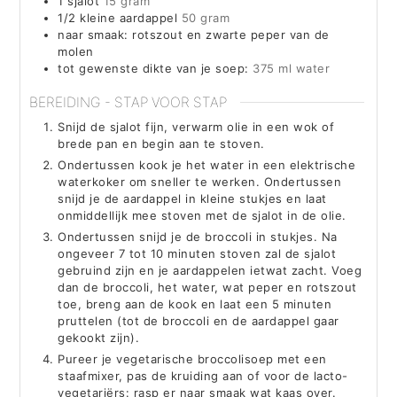
1
sjalot
15 gram
1/2
kleine aardappel
50 gram
naar smaak: rotszout en zwarte peper van de
molen
tot gewenste dikte van je soep:
375 ml water
BEREIDING - STAP VOOR STAP
Snijd de sjalot fijn, verwarm olie in een wok of
brede pan en begin aan te stoven.
Ondertussen kook je het water in een elektrische
waterkoker om sneller te werken. Ondertussen
snijd je de aardappel in kleine stukjes en laat
onmiddellijk mee stoven met de sjalot in de olie.
Ondertussen snijd je de broccoli in stukjes. Na
ongeveer 7 tot 10 minuten stoven zal de sjalot
gebruind zijn en je aardappelen ietwat zacht. Voeg
dan de broccoli, het water, wat peper en rotszout
toe, breng aan de kook en laat een 5 minuten
pruttelen (tot de broccoli en de aardappel gaar
gekookt zijn).
Pureer je vegetarische broccolisoep met een
staafmixer, pas de kruiding aan of voor de lacto-
vegetariërs: rasp er naar smaak wat kaas over.