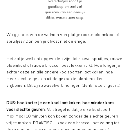
overschotjes zodat je
goedkoop en snel zal
genieten van een heerlijk
dikke, warme kom soep.
Walg je ook van de walmen van platgekookte bloemkool of
spruitjes? Dan ben je alvast niet de enige.
Het zal je wellicht opgevallen zijn dat rauwe spruitjes, rauwe
bloemkool of rauwe broccoli best lekker ruikt. Hoe langer je
echter deze en alle andere koolsoorten laat koken, hoe
meer slechte geuren uit de gekookte plantencellen
vrijkomen. Dit zijn zwavelverbindingen (denk rotte ui geur…).
DUS: hoe korter je een kool laat koken, hoe minder kans
voor slechte geuren
. Vuistregel is dat je elke koolsoort
maximaal 10 minuten kan koken zonder de slechte geuren
vrij te maken. PRAKTISCH: kook een broccoli net zolang tot
deze gaar is : broccoliroosjes zijn gaar na ongeveer 4