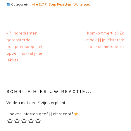
Categorieën:
Alle (177) Soep Recepten
,
Wortelsoep
Previous
« 7 ingrediënten
Next
Komkommertijd? Zo
Post:
geroosterde
maak jij je lekkerste
Post:
pompoensoep met
komkommersoep! »
appel: makkelijk en
lekker!
READER
SCHRIJF HIER UW REACTIE...
INTERACTIONS
Velden met een * zijn verplicht.
Hoeveel sterren geef jij dit recept?