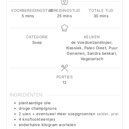
VOORBEREIDINGSTIJD
BEREIDINGSTIJD
TOTALE TIJD
minutes
minutes
minutes
5
mins
25
mins
30
mins
CATEGORIE
KEUKEN
Soep
de Voedselzandloper,
Klassiek, Paleo Dieet, Puur
Genieten, Sandra bekkari,
Vegetarisch
PORTIES
12
INGREDIËNTEN
plantaardige olie
droge champignons
2
uien + eventueel meer soepgroenten
selder, prei
4
knoflookteentjes
anderhalve kilogram wortelen