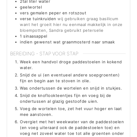
2tal liter water
geelwortel
vers gemalen peper en rotszout
verse tuinkruiden
wij gebruiken graag basilicum
want het groeit hier nu eenmaal makkelijk in onze
bloempotten, Sandra gebruikt peterselie
1
sinaasappel
indien gewenst wat graanmosterd naar smaak
BEREIDING - STAP VOOR STAP
Week een handvol droge paddestoelen in kokend
water.
Snijd de ui (en eventueel andere soepgroenten)
fijn en begin aan te stoven in olie.
Was ondertussen de wortelen en snijd in stukjes.
Snijd de knoflookteentjes fijn en voeg bij de
ondertussen al glazig gestoofde uien.
Voeg de wortelen toe, zet het vuur hoger en laat
mee aanstoven.
Overgiet met het weekwater van de paddestoelen
(en voeg uiteraard ook de paddestoelen toe) en
voeg net zoveel water toe tot alle groenten onder