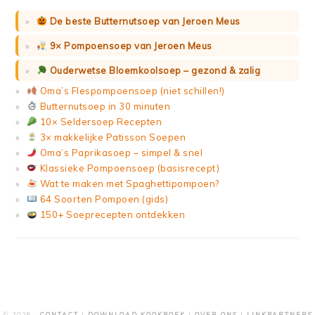
De beste Butternutsoep van Jeroen Meus
9× Pompoensoep van Jeroen Meus
Ouderwetse Bloemkoolsoep – gezond & zalig
Oma’s Flespompoensoep (niet schillen!)
Butternutsoep in 30 minuten
10× Seldersoep Recepten
3× makkelijke Patisson Soepen
Oma’s Paprikasoep – simpel & snel
Klassieke Pompoensoep (basisrecept)
Wat te maken met Spaghettipompoen?
64 Soorten Pompoen (gids)
150+ Soeprecepten ontdekken
© 2026 ·
CONTACT
|
DOWNLOAD KOOKBOEK
|
OVER ONS
|
LINKPARTNERS