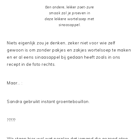
Een andere, lekker zoet-zure
smaak zal je proeven in
deze lekkere wortelsoep met
sinaasappel.
Niets eigenlijk zou je denken, zeker niet voor wie zelf
gewoon is om zonder pakjes en zakjes wortelsoep te maken
en er al eens sinaasappel bij gedaan heeft zoals in ons
recept in de foto rechts.
Maar… :
Sandra gebruikt instant groentebouillon.
?????
We staan hier wel wat perplex dat iemand die gezond eten