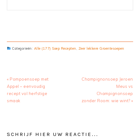
Categorieën:
Alle (177) Soep Recepten
,
Zeer lekkere Groentesoepen
Previous
« Pompoensoep met
Next
Champignonsoep Jeroen
Post:
Appel – eenvoudig
Post:
Meus vs
recept vol herfstige
Champignonsoep
smaak
zonder Room: wie wint? »
READER
SCHRIJF HIER UW REACTIE...
INTERACTIONS