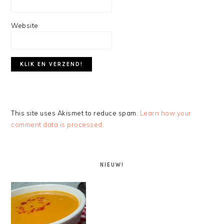
Website
This site uses Akismet to reduce spam.
Learn how your
comment data is processed.
PRIMARY
SIDEBAR
NIEUW!