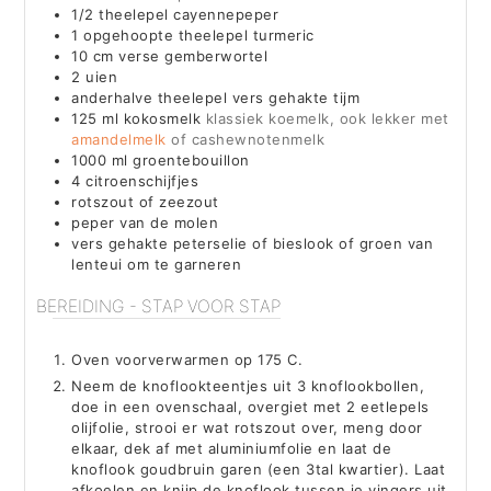
1/2
theelepel
cayennepeper
1
opgehoopte theelepel turmeric
10
cm
verse gemberwortel
2
uien
anderhalve theelepel vers gehakte tijm
125
ml
kokosmelk
klassiek koemelk, ook lekker met
amandelmelk
of cashewnotenmelk
1000
ml
groentebouillon
4
citroenschijfjes
rotszout of zeezout
peper van de molen
vers gehakte peterselie of bieslook of groen van
lenteui om te garneren
BEREIDING - STAP VOOR STAP
Oven voorverwarmen op 175 C.
Neem de knoflookteentjes uit 3 knoflookbollen,
doe in een ovenschaal, overgiet met 2 eetlepels
olijfolie, strooi er wat rotszout over, meng door
elkaar, dek af met aluminiumfolie en laat de
knoflook goudbruin garen (een 3tal kwartier). Laat
afkoelen en knijp de knoflook tussen je vingers uit