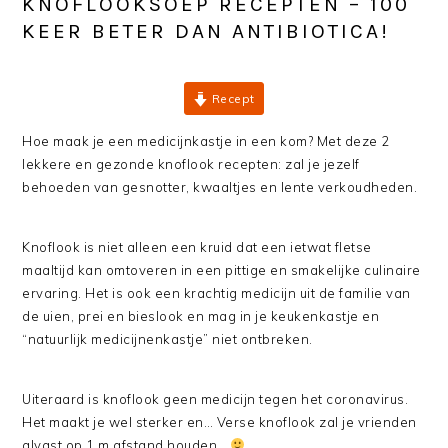
KNOFLOOKSOEP RECEPTEN – 100
KEER BETER DAN ANTIBIOTICA!
Recept
Hoe maak je een medicijnkastje in een kom? Met deze 2
lekkere en gezonde knoflook recepten: zal je jezelf
behoeden van gesnotter, kwaaltjes en lente verkoudheden.
Knoflook is niet alleen een kruid dat een ietwat fletse
maaltijd kan omtoveren in een pittige en smakelijke culinaire
ervaring. Het is ook een krachtig medicijn uit de familie van
de uien, prei en bieslook en mag in je keukenkastje en
“natuurlijk medicijnenkastje” niet ontbreken.
Uiteraard is knoflook geen medicijn tegen het coronavirus.
Het maakt je wel sterker en… Verse knoflook zal je vrienden
alvast op 1 m afstand houden…