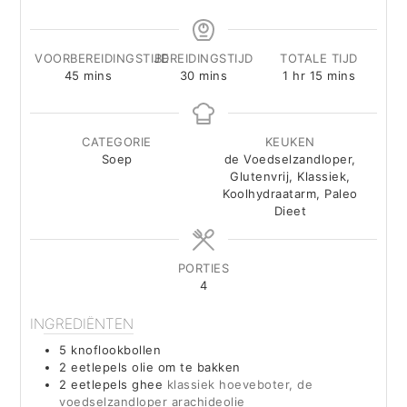
VOORBEREIDINGSTIJD
BEREIDINGSTIJD
TOTALE TIJD
minutes
minutes
hour
minutes
45
mins
30
mins
1
hr
15
mins
CATEGORIE
KEUKEN
Soep
de Voedselzandloper,
Glutenvrij, Klassiek,
Koolhydraatarm, Paleo
Dieet
PORTIES
4
INGREDIËNTEN
5
knoflookbollen
2
eetlepels
olie om te bakken
2
eetlepels
ghee
klassiek hoeveboter, de
voedselzandloper arachideolie