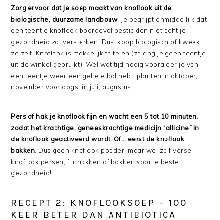
Zorg ervoor dat je soep maakt van knoflook uit de
biologische, duurzame landbouw
. Je begrijpt onmiddellijk dat
een teentje knoflook boordevol pesticiden niet echt je
gezondheid zal versterken. Dus: koop biologisch of kweek
ze zelf. Knoflook is makkelijk te telen (zolang je geen teentje
uit de winkel gebruikt). Wel wat tijd nodig vooraleer je van
een teentje weer een gehele bol hebt: planten in oktober,
november voor oogst in juli, augustus.
Pers of hak je knoflook fijn en wacht een 5 tot 10 minuten,
zodat het krachtige, geneeskrachtige medicijn “allicine” in
de knoflook geactiveerd wordt. Of… eerst de knoflook
bakken
. Dus geen knoflook poeder, maar wel zelf verse
knoflook persen, fijnhakken of bakken voor je beste
gezondheid!
RECEPT 2: KNOFLOOKSOEP – 100
KEER BETER DAN ANTIBIOTICA