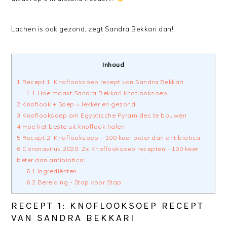
Lachen is ook gezond, zegt Sandra Bekkari dan!
Inhoud
1
Recept 1: Knoflooksoep recept van Sandra Bekkari
1.1
Hoe maakt Sandra Bekkari knoflooksoep
2
Knoflook + Soep = lekker en gezond
3
Knoflooksoep om Egyptische Pyramides te bouwen
4
Hoe het beste uit knoflook halen
5
Recept 2: Knoflooksoep – 100 keer beter dan antibiotica
6
Coronavirus 2020: 2x Knoflooksoep recepten - 100 keer
beter dan antibiotica!
6.1
Ingrediënten
6.2
Bereiding - Stap voor Stap
RECEPT 1: KNOFLOOKSOEP RECEPT
VAN SANDRA BEKKARI