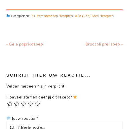
Categorieën:
71 Pompoensoep Recepten
,
Alle (177) Soep Recepten
Previous
« Gele paprikasoep
Next
Broccoli prei soep »
Post:
Post:
READER
SCHRIJF HIER UW REACTIE...
INTERACTIONS
Velden met een * zijn verplicht.
Hoeveel sterren geef jij dit recept?
Jouw reactie *