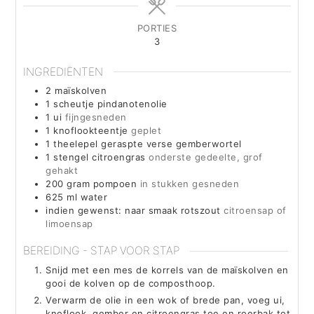
PORTIES
3
INGREDIËNTEN
2
maïskolven
1
scheutje pindanotenolie
1
ui
fijngesneden
1
knoflookteentje
geplet
1
theelepel
geraspte verse gemberwortel
1
stengel citroengras
onderste gedeelte, grof
gehakt
200
gram
pompoen
in stukken gesneden
625
ml
water
indien gewenst: naar smaak rotszout
citroensap of
limoensap
BEREIDING - STAP VOOR STAP
Snijd met een mes de korrels van de maïskolven en
gooi de kolven op de composthoop.
Verwarm de olie in een wok of brede pan, voeg ui,
knoflook, gember en citroengras toe en roerbak tot