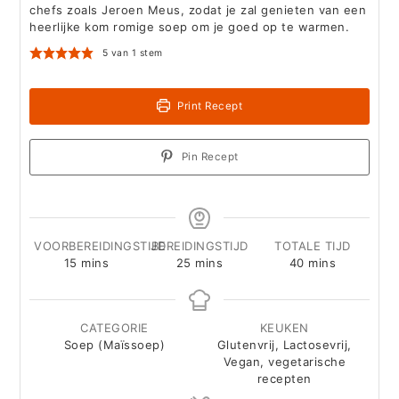
chefs zoals Jeroen Meus, zodat je zal genieten van een
heerlijke kom romige soep om je goed op te warmen.
5
van 1 stem
Print Recept
Pin Recept
VOORBEREIDINGSTIJD
BEREIDINGSTIJD
TOTALE TIJD
minutes
minutes
minutes
15
mins
25
mins
40
mins
CATEGORIE
KEUKEN
Soep (Maïssoep)
Glutenvrij, Lactosevrij,
Vegan, vegetarische
recepten