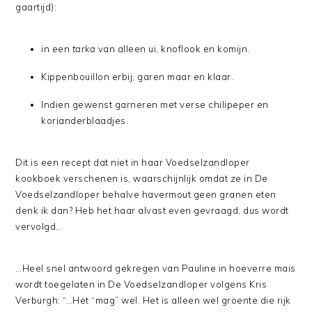
gaartijd):
in een
tarka
van alleen ui, knoflook en komijn.
Kippenbouillon erbij, garen maar en klaar.
Indien gewenst garneren met verse chilipeper en
korianderblaadjes.
Dit is een recept dat niet in haar Voedselzandloper
kookboek verschenen is, waarschijnlijk omdat ze in De
Voedselzandloper behalve havermout geen granen eten
denk ik dan? Heb het haar alvast even gevraagd, dus wordt
vervolgd…
…Heel snel antwoord gekregen van Pauline in hoeverre mais
wordt toegelaten in De Voedselzandloper volgens Kris
Verburgh: “…Het “mag” wel. Het is alleen wel groente die rijk