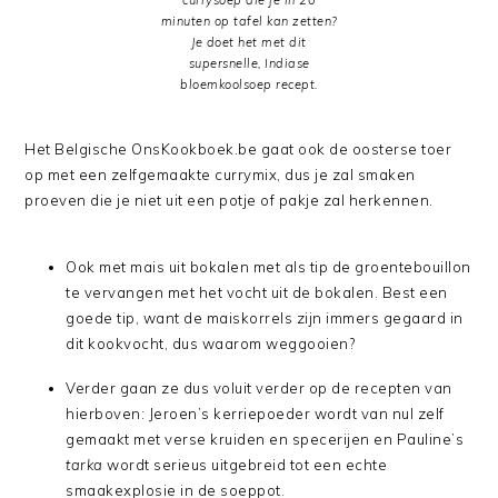
currysoep die je in 20
minuten op tafel kan zetten?
Je doet het met dit
supersnelle, Indiase
bloemkoolsoep recept.
Het Belgische OnsKookboek.be gaat ook de oosterse toer
op met een zelfgemaakte currymix, dus je zal smaken
proeven die je niet uit een potje of pakje zal herkennen.
Ook met mais uit bokalen met als tip de groentebouillon
te vervangen met het vocht uit de bokalen. Best een
goede tip, want de maiskorrels zijn immers gegaard in
dit kookvocht, dus waarom weggooien?
Verder gaan ze dus voluit verder op de recepten van
hierboven: Jeroen’s kerriepoeder wordt van nul zelf
gemaakt met verse kruiden en specerijen en Pauline’s
tarka
wordt serieus uitgebreid tot een echte
smaakexplosie in de soeppot.